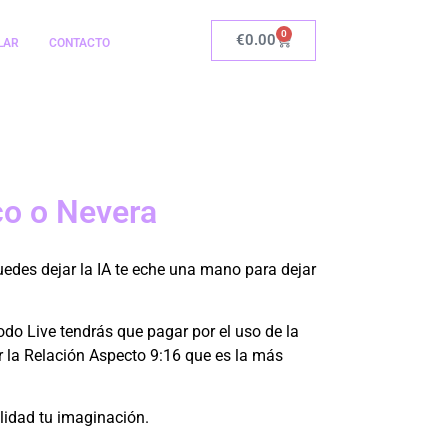
0
€
0.00
LAR
CONTACTO
con IA
co o Nevera
Puedes dejar la IA te eche una mano para dejar
do Live tendrás que pagar por el uso de la
r la Relación Aspecto 9:16 que es la más
o
Puter
alidad tu imaginación.