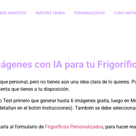
BRE NOSOTROS
NUESTRA TIENDA
PERSONALIZADOS
COMO INSTA
ucciones Para Generar Imagen 
ágenes con IA para tu Frigorífi
 toque personal, pero no tienes aún una idea clara de lo quieres. 
enta que tienes a tu disposición.
Test primero que generar hasta 6 imágenes gratis, luego en Mo
etallan en el botón Instrucciones). También se debe selecciona
"User-Pays"
el usuario final paga su propio us
arla al formulario de
Frigoríficos Personalizados
, para hacer re