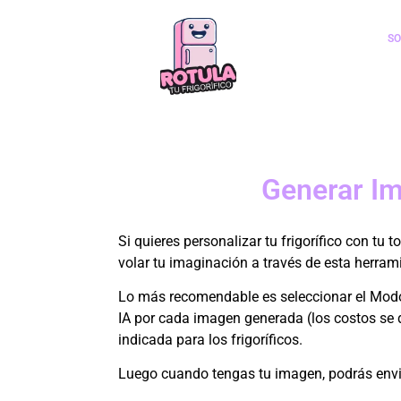
❎
SO
Instr
📝 Prompt:
📤 Añadir Imagen:
Generar Im
✦ Modelo:
▭ Relación de Aspecto:
Si quieres personalizar tu frigorífico con tu
★ Calidad:
volar tu imaginación a través de esta herrami
🔐 Modo Test:
Lo más recomendable es seleccionar el Modo 
IA por cada imagen generada (los costos se d
indicada para los frigoríficos.
💳 Nota sobre costos:
Luego cuando tengas tu imagen, podrás envi