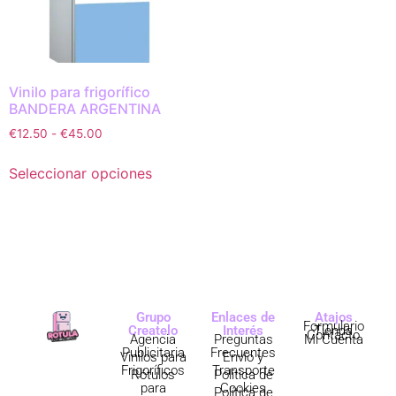
Vinilo para frigorífico
BANDERA ARGENTINA
€
12.50
-
€
45.00
Seleccionar opciones
Grupo
Enlaces de
Atajos
Formulario
Createlo
Interés
Tienda
Contacto
Agencia
Preguntas
Mi Cuenta
Publicitaria
Frecuentes
Vinilos para
Envío y
Frigoríficos
Transporte
Rótulos
Política de
para
Cookies
Política de