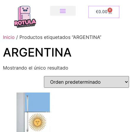
0
€
0.00
SOBRE NOSOTROS
NUESTRA TIENDA
COMO INSTALAR
Inicio
/ Productos etiquetados “ARGENTINA”
ARGENTINA
Mostrando el único resultado