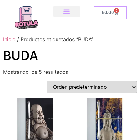
0
€
0.00
SOBRE NOSOTROS
NUESTRA TIENDA
COMO INSTALAR
Inicio
/ Productos etiquetados “BUDA”
BUDA
Mostrando los 5 resultados