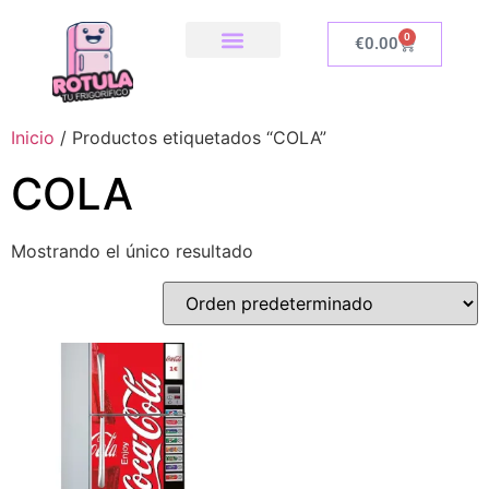
0
€
0.00
SOBRE NOSOTROS
NUESTRA TIENDA
COMO INSTALAR
Inicio
/ Productos etiquetados “COLA”
COLA
Mostrando el único resultado