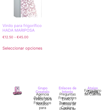
Vinilo para frigorífico
HADA MARIPOSA
€
12.50
-
€
45.00
Seleccionar opciones
Grupo
Enlaces de
Atajos
Formulario
Createlo
Interés
Tienda
Contacto
Agencia
Preguntas
Mi Cuenta
Publicitaria
Frecuentes
Vinilos para
Envío y
Frigoríficos
Transporte
Rótulos
Política de
para
Cookies
Política de