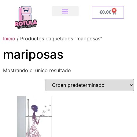
0
€
0.00
SOBRE NOSOTROS
NUESTRA TIENDA
COMO INSTALAR
Inicio
/ Productos etiquetados “mariposas”
mariposas
Mostrando el único resultado