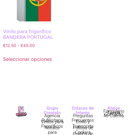
Vinilo para frigorífico
BANDERA PORTUGAL
€
12.50
-
€
45.00
Seleccionar opciones
Grupo
Enlaces de
Atajos
Formulario
Createlo
Interés
Tienda
Contacto
Agencia
Preguntas
Mi Cuenta
Publicitaria
Frecuentes
Vinilos para
Envío y
Frigoríficos
Transporte
Rótulos
Política de
para
Cookies
Política de