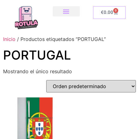
0
€
0.00
SOBRE NOSOTROS
NUESTRA TIENDA
COMO INSTALAR
Inicio
/ Productos etiquetados “PORTUGAL”
PORTUGAL
Mostrando el único resultado