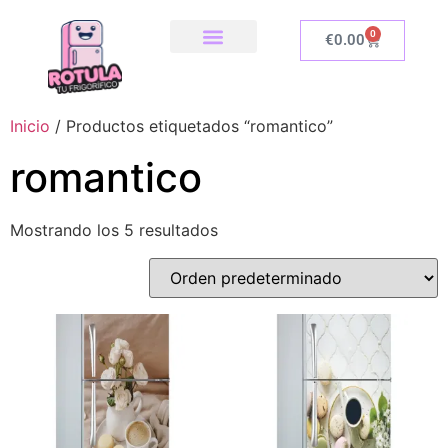
0
€
0.00
SOBRE NOSOTROS
NUESTRA TIENDA
COMO INSTALAR
Inicio
/ Productos etiquetados “romantico”
romantico
Mostrando los 5 resultados