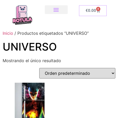
0
€
0.00
SOBRE NOSOTROS
NUESTRA TIENDA
COMO INSTALAR
Inicio
/ Productos etiquetados “UNIVERSO”
UNIVERSO
Mostrando el único resultado