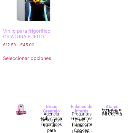
Vinilo para frigorífico
CRIATURA FUEGO
€
12.50
-
€
45.00
Seleccionar opciones
Grupo
Enlaces de
Atajos
Formulario
Createlo
Interés
Tienda
Contacto
Agencia
Preguntas
Mi Cuenta
Publicitaria
Frecuentes
Vinilos para
Envío y
Frigoríficos
Transporte
Rótulos
Política de
para
Cookies
Política de