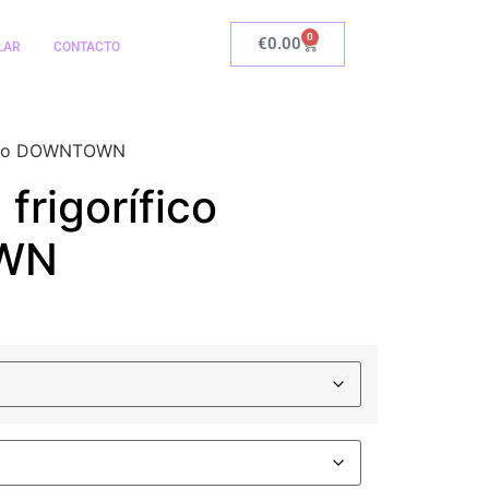
0
€
0.00
LAR
CONTACTO
ífico DOWNTOWN
 frigorífico
WN