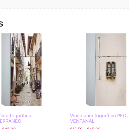
s
para frigorífico
Vinilo para frigorífico PE
TERRANEO
VENTANAL
-
€
45.00
€
12.50
-
€
45.00