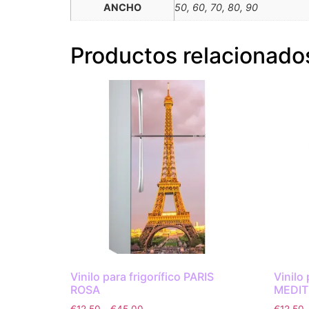
ANCHO
50, 60, 70, 80, 90
Productos relacionado
Vinilo para frigorífico PARIS
Vinilo 
ROSA
MEDI
€
12.50
-
€
45.00
€
12.50