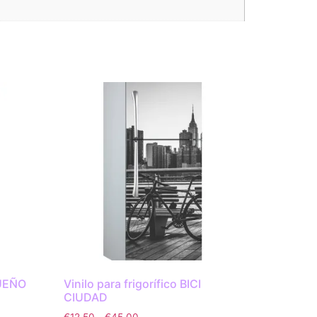
QUEÑO
Vinilo para frigorífico BICI
CIUDAD
€
12.50
-
€
45.00