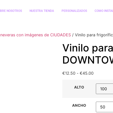
BRE NOSOTROS
NUESTRA TIENDA
PERSONALIZADOS
COMO INSTA
s y neveras con imágenes de CIUDADES
/ Vinilo para frigor
Vinilo para
DOWNTO
€
12.50
-
€
45.00
ALTO
ANCHO