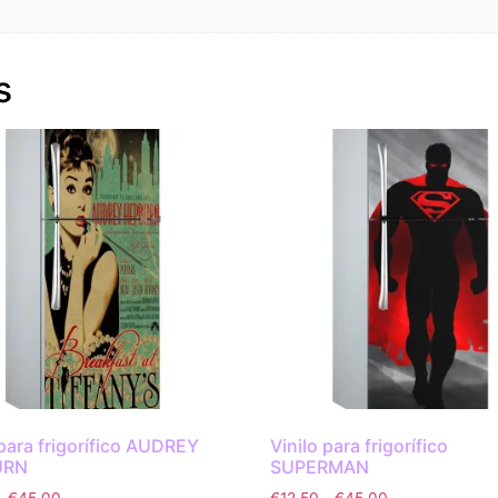
s
 para frigorífico AUDREY
Vinilo para frigorífico
URN
SUPERMAN
-
€
45.00
€
12.50
-
€
45.00