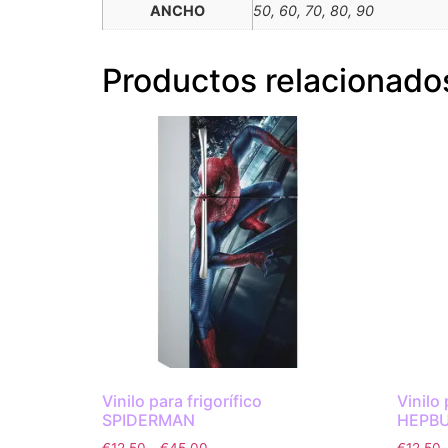
ANCHO
50, 60, 70, 80, 90
Productos relacionado
Vinilo para frigorífico
Vinilo
SPIDERMAN
HEPB
€
12.50
-
€
45.00
€
12.50