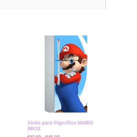
Vinilo para frigorífico MARIO
BROS
€
12.50
-
€
45.00