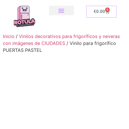
0
€
0.00
SOBRE NOSOTROS
NUESTRA TIENDA
COMO INSTALAR
Inicio
/
Vinilos decorativos para frigoríficos y neveras
con imágenes de CIUDADES
/ Vinilo para frigorífico
PUERTAS PASTEL