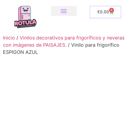
0
€
0.00
SOBRE NOSOTROS
NUESTRA TIENDA
COMO INSTALAR
Inicio
/
Vinilos decorativos para frigoríficos y neveras
con imágenes de PAISAJES.
/ Vinilo para frigorífico
ESPIGON AZUL