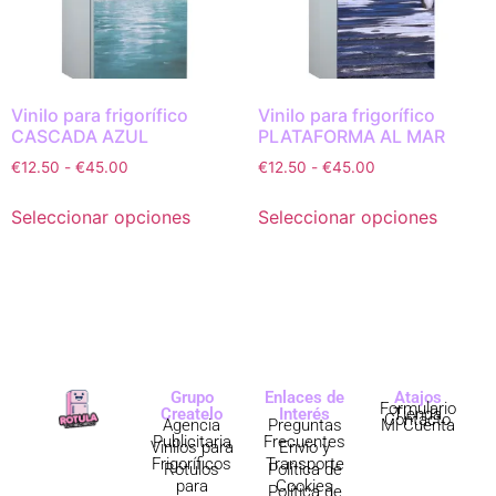
Vinilo para frigorífico
Vinilo para frigorífico
CASCADA AZUL
PLATAFORMA AL MAR
€
12.50
-
€
45.00
€
12.50
-
€
45.00
Seleccionar opciones
Seleccionar opciones
Grupo
Enlaces de
Atajos
Formulario
Createlo
Interés
Tienda
Contacto
Agencia
Preguntas
Mi Cuenta
Publicitaria
Frecuentes
Vinilos para
Envío y
Frigoríficos
Transporte
Rótulos
Política de
para
Cookies
Política de