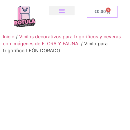
0
€
0.00
SOBRE NOSOTROS
NUESTRA TIENDA
COMO INSTALAR
Inicio
/
Vinilos decorativos para frigoríficos y neveras
con imágenes de FLORA Y FAUNA.
/ Vinilo para
frigorífico LEÓN DORADO