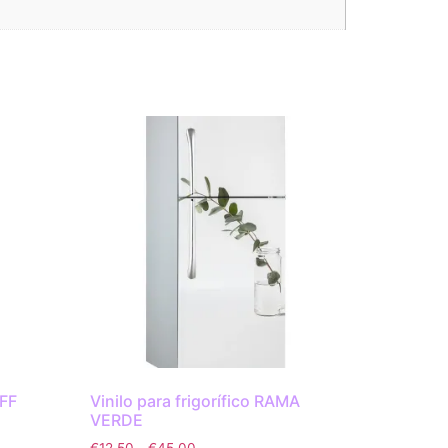
OFF
Vinilo para frigorífico RAMA
VERDE
€
12.50
-
€
45.00