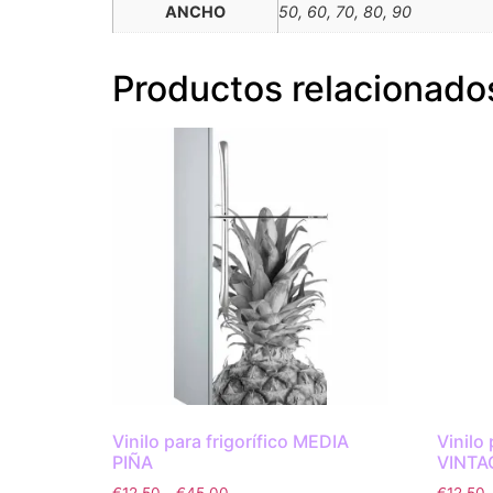
ANCHO
50, 60, 70, 80, 90
Productos relacionado
Vinilo para frigorífico MEDIA
Vinilo
PIÑA
VINTA
€
12.50
-
€
45.00
€
12.50