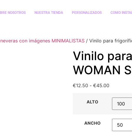
BRE NOSOTROS
NUESTRA TIENDA
PERSONALIZADOS
COMO INSTA
s y neveras con imágenes MINIMALISTAS
/ Vinilo para frigo
Vinilo para
WOMAN S
€
12.50
-
€
45.00
ALTO
ANCHO