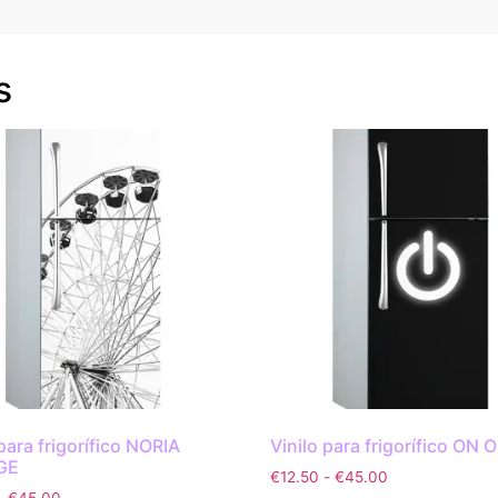
s
 para frigorífico NORIA
Vinilo para frigorífico ON 
GE
€
12.50
-
€
45.00
-
€
45.00