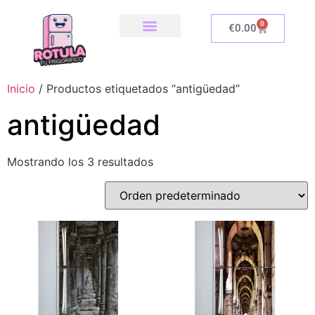
0
€
0.00
SOBRE NOSOTROS
NUESTRA TIENDA
COMO INSTALAR
Inicio
/ Productos etiquetados “antigüedad”
antigüedad
Mostrando los 3 resultados