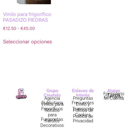
Vinilo para frigorífico
PASADIZO PIEDRAS
€
12.50
-
€
45.00
Seleccionar opciones
Grupo
Enlaces de
Atajos
Formulario
Createlo
Interés
Tienda
Contacto
Agencia
Preguntas
Mi Cuenta
Publicitaria
Frecuentes
Vinilos para
Envío y
Frigoríficos
Transporte
Rótulos
Política de
para
Cookies
Política de
Furgonetas
Rótulos
Privacidad
Decorativos