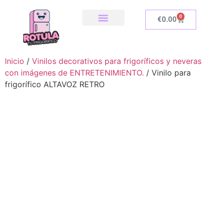
0
€
0.00
SOBRE NOSOTROS
NUESTRA TIENDA
COMO INSTALAR
Inicio
/
Vinilos decorativos para frigoríficos y neveras
con imágenes de ENTRETENIMIENTO.
/ Vinilo para
frigorífico ALTAVOZ RETRO