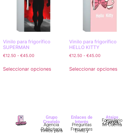
Vinilo para frigorífico
Vinilo para frigorífico
SUPERMAN
HELLO KITTY
€
12.50
-
€
45.00
€
12.50
-
€
45.00
Seleccionar opciones
Seleccionar opciones
Grupo
Enlaces de
Atajos
Formulario
Createlo
Interés
Tienda
Contacto
Agencia
Preguntas
Mi Cuenta
Publicitaria
Frecuentes
Vinilos para
Envío y