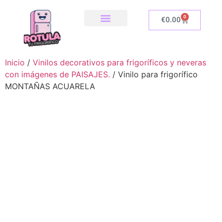
0
€
0.00
SOBRE NOSOTROS
NUESTRA TIENDA
COMO INSTALAR
Inicio
/
Vinilos decorativos para frigoríficos y neveras
con imágenes de PAISAJES.
/ Vinilo para frigorífico
MONTAÑAS ACUARELA