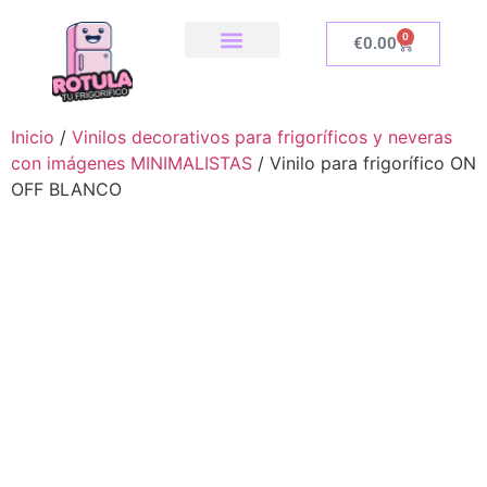
0
€
0.00
SOBRE NOSOTROS
NUESTRA TIENDA
COMO INSTALAR
Inicio
/
Vinilos decorativos para frigoríficos y neveras
con imágenes MINIMALISTAS
/ Vinilo para frigorífico ON
OFF BLANCO