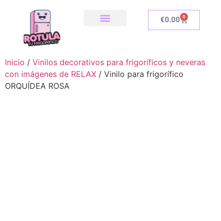
0
€
0.00
SOBRE NOSOTROS
NUESTRA TIENDA
COMO INSTALAR
Inicio
/
Vinilos decorativos para frigoríficos y neveras
con imágenes de RELAX
/ Vinilo para frigorífico
ORQUÍDEA ROSA