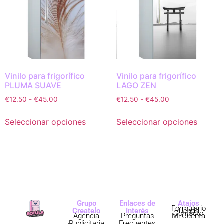
Vinilo para frigorífico
Vinilo para frigorífico
PLUMA SUAVE
LAGO ZEN
€
12.50
-
€
45.00
€
12.50
-
€
45.00
Seleccionar opciones
Seleccionar opciones
Grupo
Enlaces de
Atajos
Formulario
Createlo
Interés
Tienda
Contacto
Agencia
Preguntas
Mi Cuenta
Publicitaria
Frecuentes